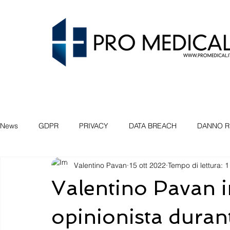
News
GDPR
PRIVACY
DATA BREACH
DANNO R
Valentino Pavan
15 ott 2022
Tempo di lettura: 1
SEMINARIO
VENEZIA
PADOVA
BELLUNO
Valentino Pavan i
FIDUCIA
COMPLIANCE
PROATTIVA
OBLIO
opinionista durant