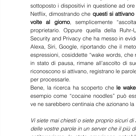
sottoposto i dispositivi in questione ad ore
Netflix, dimostrando che 
questi si attivan
volte al giorno
, semplicemente “ascolt
proprietario. Oppure quella della 
Ruhr-U
Security and Privacy che ha messo in evidenz
Alexa, Siri, Google, riportando che il met
espressioni, cosiddette “wake words, che ne
in stato di pausa, rimane all’ascolto di 
riconoscono si attivano, registrano le parol
per processarle.
Bene, la ricerca ha scoperto che 
le wake
esempio come “cocaine noodles” può esse
ve ne sarebbero centinaia che azionano la re
Vi siete mai chiesti o siete proprio sicuri di
delle vostre parole in un server che il più d