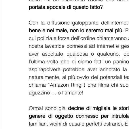
portata epocale di questo fatto?
Con la diffusione galoppante dell’internet
bene e nel male, non lo saremo mai più.
 E
cui polizia e forze dell’ordine chiameranno a 
nostra lavatrice connessi ad internet e gest
aver ascoltato qualcosa o qualcuno, op
l’ultima volta che ci siamo fatti un panin
aspirapolvere potrebbe aver annotato la p
naturalmente, al più ovvio dei potenziali tes
chiama “Amazon Ring”) che filma chi suona
aguzzino … o l’amante!
Ormai sono già 
decine di migliaia le stor
genere di oggetto connesso per intrufol
familiari, vicini di casa e perfetti estranei. 