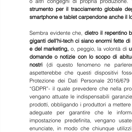
o altri congegni di propria produzione. 
strumento per il tracciamento globale de
smartphone e tablet carpendone anche il lor
Sembra evidente che, 
dietro il repentino b
giganti dell’hi-tech ci siano enormi fette d
e del marketing,
 o, peggio, la volontà di 
u
domande o notizie con lo scopo di abitua
nostri
 (di questo fenomeno ne parleremo
aspetterebbe che questi dispositivi fos
Protezione dei Dati Personale 2016/679
“GDPR”- il quale prevedere che nella prog
vengano attuate le indispensabili garanzie att
prodotti, obbligando i produttori a mettere 
adeguate per garantire che le informazi
impostazione predefinita, vengano usate 
enunciate, in modo che chiunque utilizzi