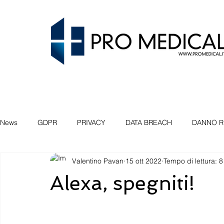
News
GDPR
PRIVACY
DATA BREACH
DANNO R
Valentino Pavan
15 ott 2022
Tempo di lettura: 8
SEMINARIO
VENEZIA
PADOVA
BELLUNO
Alexa, spegniti!
FIDUCIA
COMPLIANCE
PROATTIVA
OBLIO