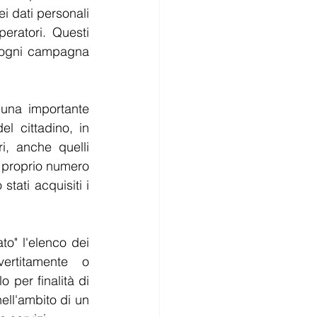
i dati personali 
eratori. Questi 
i ogni campagna 
una importante 
l cittadino, in 
i, anche quelli 
l proprio numero 
tati acquisiti i 
to" l'elenco dei 
ertitamente o 
 per finalità di 
ll'ambito di un 