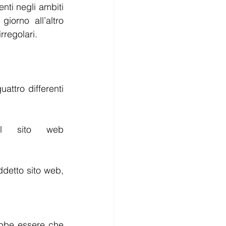
nti negli ambiti 
orno all’altro 
rregolari.
ttro differenti 
l sito web 
detto sito web, 
ebbe essere che 