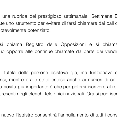
 una rubrica del prestigioso settimanale “Settimana En
te uno strumento per evitare di farsi chiamare dai call 
notevolmente potenziato.
si chiama Registro delle Opposizioni e si chiama
può opporre alle continue chiamate da parte dei vendito
 tutela delle persone esisteva già, ma funzionava s
issi, mentre ora è stato esteso anche ai numeri di cellu
 novità più importante è che per potersi iscrivere al reg
resenti negli elenchi telefonici nazionali. Ora si può isc
al nuovo Registro consentirà l'annullamento di tutti i conse