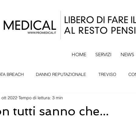
HOME
SERVIZI
NEWS
ATA BREACH
DANNO REPUTAZIONALE
TREVISO
CO
 ott 2022
Tempo di lettura: 3 min
ADOVA
BELLUNO
PORDENONE
CURRICULUM
n tutti sanno che...
PROATTIVA
OBLIO
CANCELLAZIONE
DATA PROTEC