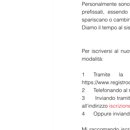
Personalmente sono fi
prefissati, essendo
spariscano o cambino 
Diamo il tempo al sis
Per iscriversi al nu
modalità:
1 Tramite la 
https://www.registrod
2      Telefonando a
3      Inviando tram
all’indirizzo 
iscrizion
4      Oppure invian
Mi raccomando iscriv