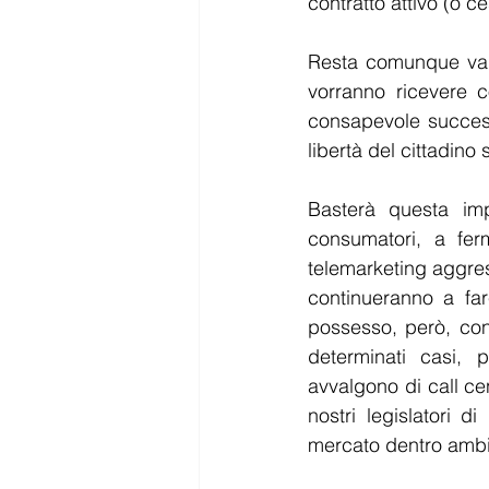
contratto attivo (o ce
Resta comunque valid
vorranno ricevere c
consapevole successi
libertà del cittadin
Basterà questa impo
consumatori, a fer
telemarketing aggress
continueranno a far
possesso, però, con
determinati casi,
avvalgono di call ce
nostri legislatori d
mercato dentro ambiti