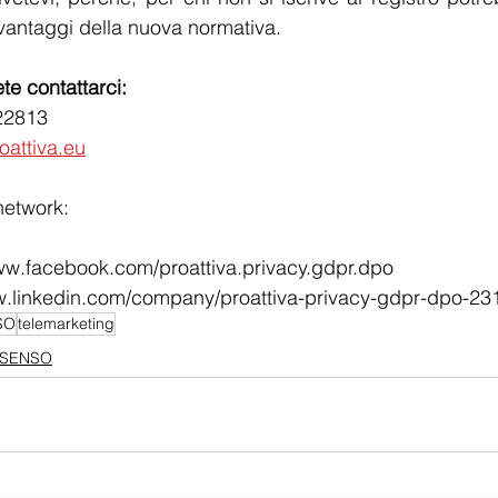
i vantaggi della nuova normativa.
te contattarci:
22813
oattiva.eu
network:
www.facebook.com/proattiva.privacy.gdpr.dpo
ww.linkedin.com/company/proattiva-privacy-gdpr-dpo-23
SO
telemarketing
SENSO