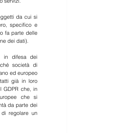
o servizi.
getti da cui si 
o, specifico e 
 fa parte delle 
e dei dati).
 in difesa dei 
ché società di 
liano ed europeo 
ti già in loro 
l GDPR che, in 
uropee che si 
tà da parte dei 
 di regolare un 