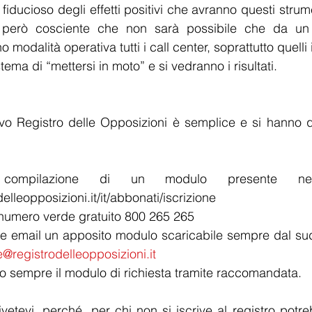
ducioso degli effetti positivi che avranno questi strume
 però cosciente che non sarà possibile che da un gi
modalità operativa tutti i call center, soprattutto quelli i
tema di “mettersi in moto” e si vedranno i risultati.
ovo Registro delle Opposizioni è semplice e si hanno qua
compilazione di un modulo presente ne
elleopposizioni.it/it/abbonati/iscrizione
l numero verde gratuito 800 265 265
ite email un apposito modulo scaricabile sempre dal sud
e@registrodelleopposizioni.it
do sempre il modulo di richiesta tramite raccomandata.
etevi, perché, per chi non si iscrive al registro potr