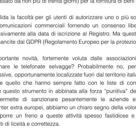
ssato da non più di trenta giorni) per la fornitura di beni 
a la facoltà per gli utenti di autorizzare uno o più sog
omunicazioni commerciali fornendo un consenso liber
vamente alla data di iscrizione al Registro. Ma questo
o sancite dal GDPR (Regolamento Europeo per la protezion
rtante novità, fortemente voluta dalle associazioni
mare le telefonate selvagge? Probabilmente no, per
ive, opportunamente localizzate fuori dal territorio ita
e quello che hanno sempre fatto con le liste di contat
 questo strumento in abbinata alla forza “punitiva” de
 permette di sanzionare pesantemente le aziende e
nter extra europei, abbiamo un chiaro segno della volon
i porre un freno a queste attività spesso fastidiose e
 di liceità e correttezza.