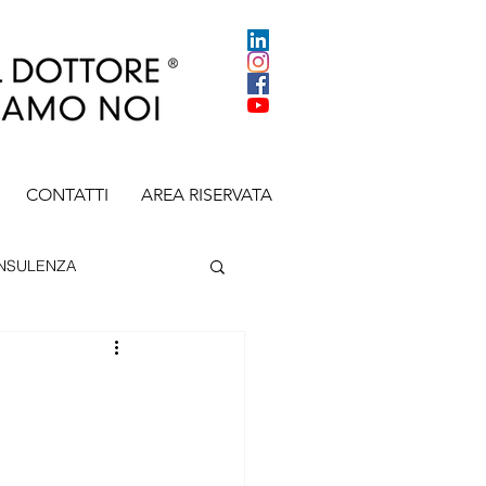
CONTATTI
AREA RISERVATA
NSULENZA
CV
CONSENSO
TION
POLICY