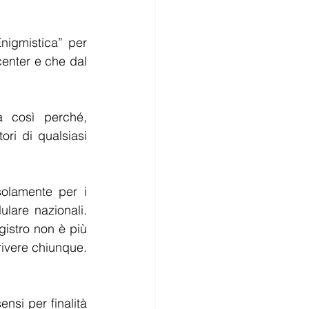
igmistica” per 
center e che dal 
 così perché, 
ri di qualsiasi 
olamente per i 
lare nazionali. 
istro non è più 
rivere chiunque. 
nsi per finalità 