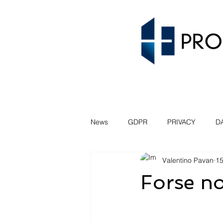
News
GDPR
PRIVACY
D
Valentino Pavan
15
SEMINARIO
VENEZIA
P
Forse no
FIDUCIA
COMPLIANCE