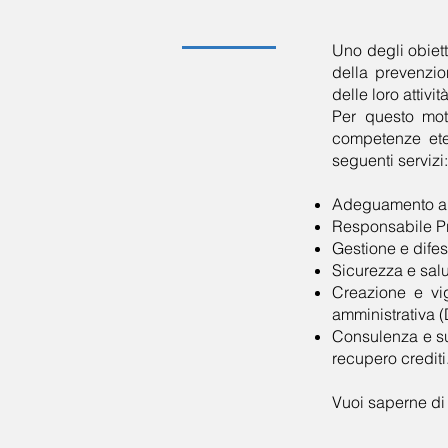
Uno degli obiett
della prevenzion
delle loro attivi
Per questo moti
competenze ete
seguenti servizi:
Adeguamento al 
Responsabile Pro
Gestione e difesa
Sicurezza e salu
Creazione e vig
amministrativa (
Consulenza e sup
recupero crediti
Vuoi saperne di