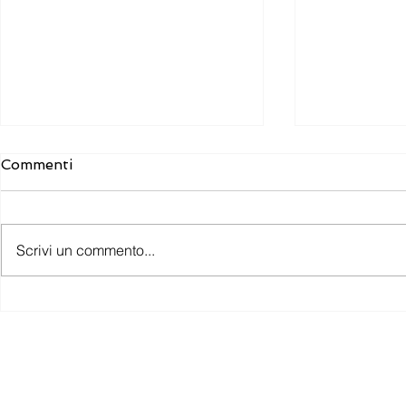
Commenti
Scrivi un commento...
L’autorizzazione sanitaria è
Le ragioni 
un atto sostanziale e non
privacy
formale
PRO MEDICAL è un m
P.IVA/CF: 04806570265 - REA: TV