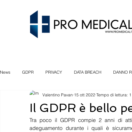
News
GDPR
PRIVACY
DATA BREACH
DANNO R
Valentino Pavan
15 ott 2022
Tempo di lettura: 1
SEMINARIO
VENEZIA
PADOVA
BELLUNO
Il GDPR è bello pe
FIDUCIA
COMPLIANCE
PROATTIVA
OBLIO
Tra poco il GDPR compie 2 anni di attiv
adeguamento durante i quali è sicuramen