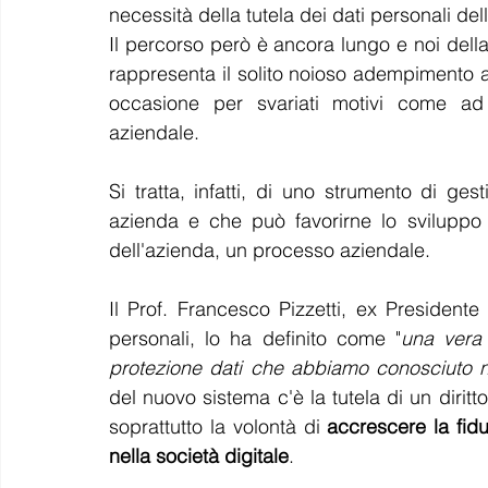
necessità della tutela dei dati personali del
INFORMATIVA
PANORAMA
SUCCESSO
CRESC
Il percorso però è ancora lungo e noi dell
rappresenta il solito noioso adempimento 
occasione per svariati motivi come ad 
VIOLAZIONE DATI
ALEXA
COOKIE
aziendale.
Si tratta, infatti, di uno strumento di ges
azienda e che può favorirne lo sviluppo
dell'azienda, un processo aziendale.
Il Prof. Francesco Pizzetti, ex Presidente 
personali, lo ha definito come "
una vera 
protezione dati che abbiamo conosciuto ne
del nuovo sistema c'è la tutela di un dirit
soprattutto la volontà di 
accrescere la fidu
nella società digitale
.